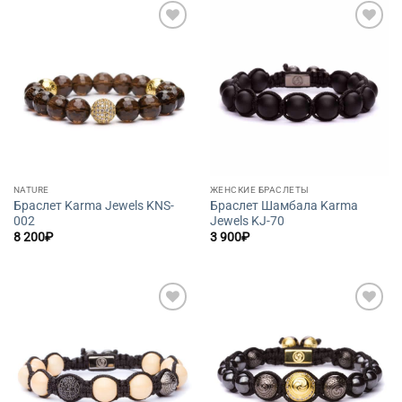
Добавить
Добавить
в список
в список
желаний
желаний
NATURE
ЖЕНСКИЕ БРАСЛЕТЫ
Браслет Karma Jewels KNS-
Браслет Шамбала Karma
002
Jewels KJ-70
8 200
₽
3 900
₽
Добавить
Добавить
в список
в список
желаний
желаний