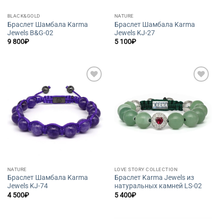
BLACK&GOLD
NATURE
Браслет Шамбала Karma
Браслет Шамбала Karma
Jewels B&G-02
Jewels KJ-27
9 800
₽
5 100
₽
Добавить
Добавить
в список
в список
желаний
желаний
NATURE
LOVE STORY COLLECTION
Браслет Шамбала Karma
Браслет Karma Jewels из
Jewels KJ-74
натуральных камней LS-02
4 500
₽
5 400
₽