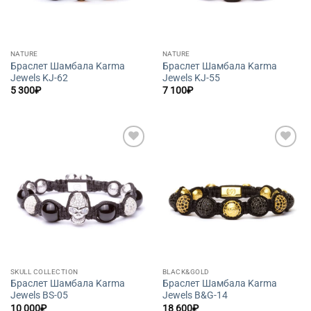
NATURE
NATURE
Браслет Шамбала Karma
Браслет Шамбала Karma
Jewels KJ-62
Jewels KJ-55
5 300
₽
7 100
₽
Добавить
Добавить
в список
в список
желаний
желаний
SKULL COLLECTION
BLACK&GOLD
Браслет Шамбала Karma
Браслет Шамбала Karma
Jewels BS-05
Jewels B&G-14
10 000
₽
18 600
₽