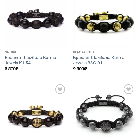
Добавить
Добавить
в список
в список
желаний
желаний
NATURE
BLACK&GOLD
Браслет Шамбала Karma
Браслет Шамбала Karma
Jewels KJ-54
Jewels B&G-01
3 570
₽
9 500
₽
Добавить
Добавить
в список
в список
желаний
желаний